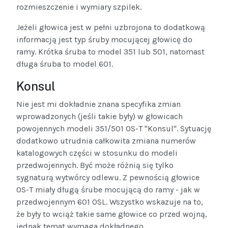
rozmieszczenie i wymiary szpilek.
Jeżeli głowica jest w pełni uzbrojona to dodatkową
informacją jest typ śruby mocującej głowicę do
ramy. Krótka śruba to model 351 lub 501, natomast
długa śruba to model 601.
Konsul
Nie jest mi dokładnie znana specyfika zmian
wprowadzonych (jeśli takie były) w głowicach
powojennych modeli 351/501 OS-T "Konsul". Sytuację
dodatkowo utrudnia całkowita zmiana numerów
katalogowych części w stosunku do modeli
przedwojennych. Być może różnią się tylko
sygnaturą wytwórcy odlewu. Z pewnością głowice
OS-T miały długą śrube mocującą do ramy - jak w
przedwojennym 601 OSL. Wszystko wskazuje na to,
że były to wciąż takie same głowice co przed wojną,
jednak temat wymaga dokładnego