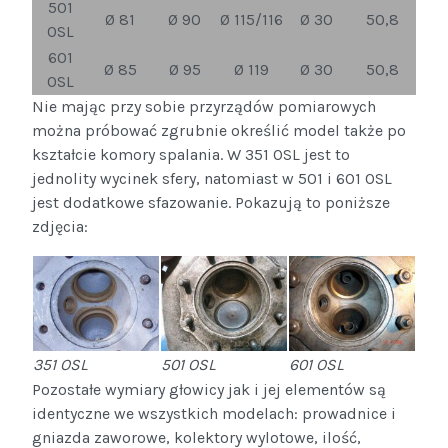
501
Ø 81
Ø 90
Ø 115/116
Ø 30
50,8
OSL
601
Ø 85
Ø 95
Ø 119
Ø 30
50,8
OSL
Nie mając przy sobie przyrządów pomiarowych
można próbować zgrubnie określić model także po
kształcie komory spalania. W 351 OSL jest to
jednolity wycinek sfery, natomiast w 501 i 601 OSL
jest dodatkowe sfazowanie. Pokazują to poniższe
zdjęcia:
351 OSL
501 OSL
601 OSL
Pozostałe wymiary głowicy jak i jej elementów są
identyczne we wszystkich modelach: prowadnice i
gniazda zaworowe, kolektory wylotowe, ilość,