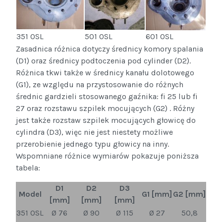
351 OSL
501 OSL
601 OSL
Zasadnica różnica dotyczy średnicy komory spalania
(D1) oraz średnicy podtoczenia pod cylinder (D2).
Różnica tkwi także w średnicy kanału dolotowego
(G1), ze względu na przystosowanie do różnych
średnic gardzieli stosowanego gaźnika: fi 25 lub fi
27 oraz rozstawu szpilek mocujących (G2) . Różny
jest także rozstaw szpilek mocujących głowicę do
cylindra (D3), więc nie jest niestety możliwe
przerobienie jednego typu głowicy na inny.
Wspomniane różnice wymiarów pokazuje poniższa
tabela:
D1
D2
D3
Model
G1 [mm]
G2 [mm]
[mm]
[mm]
[mm]
351 OSL
Ø 76
Ø 90
Ø 115
Ø 27
50,8