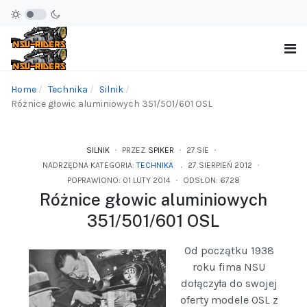
Home
Technika
Silnik
Różnice głowic aluminiowych 351/501/601 OSL
SILNIK
PRZEZ
SPIKER
27.SIE
NADRZĘDNA KATEGORIA:
TECHNIKA
27 SIERPIEŃ 2012
POPRAWIONO: 01 LUTY 2014
ODSŁON: 6728
Różnice głowic aluminiowych
351/501/601 OSL
Od początku 1938
roku fima NSU
dołączyła do swojej
oferty modele OSL z